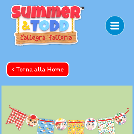
Navigazione principale
Menù torna
Torna alla Home