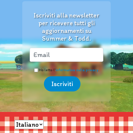
Iscriviti alla newsletter
per ricevere tutti gli
aggiornamenti su
Summer & Todd.
Ho letto l'
informativa sulla privacy
.